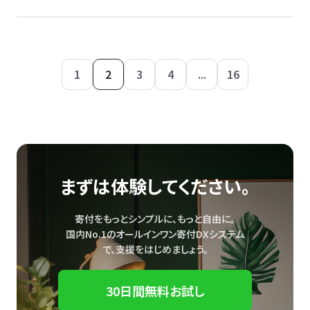
1
2
3
4
...
16
まずは体験してください。
寄付をもっとシンプルに、もっと自由に。
国内No.1のオールインワン寄付DXシステム
で、
支援をはじめましょう。
30日間無料お試し