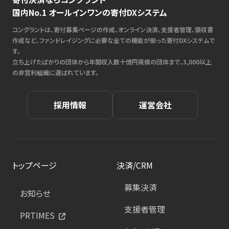
国内No.1 オールインワンの寄付DXシステム
コングラントは、寄付募集ページの作成、オンライン決済、支援者管理、領収書
作成など、ファンドレイジングに必要な全ての機能が揃った寄付DXシステムで
す。
立ち上げたばかりの団体から年間収入数十億円規模の団体まで、3,000以上
の非営利組織に選ばれています。
採用情報
運営会社
トップページ
決済/CRM
募集決済
お知らせ
支援者管理
PRTIMES