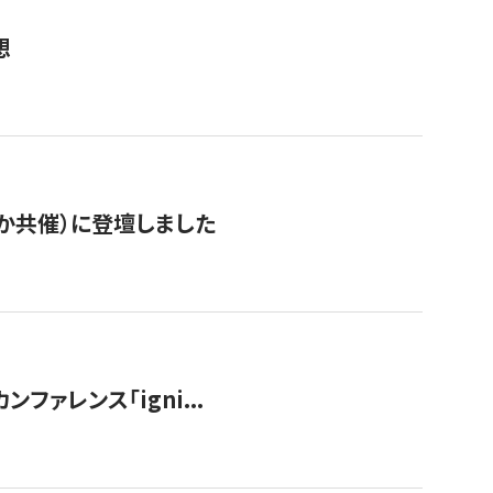
想
か共催）に登壇しました
ンファレンス「igni...