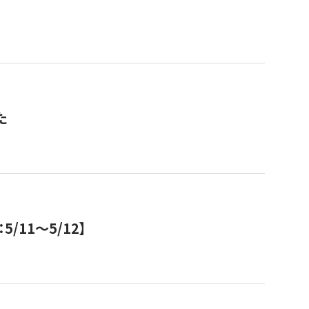
た
11～5/12】