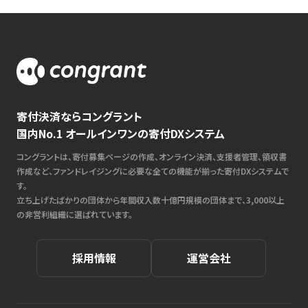
寄付決済ならコングラント
国内No.1 オールインワンの寄付DXシステム
コングラントは、寄付募集ページの作成、オンライン決済、支援者管理、領収書
作成など、ファンドレイジングに必要な全ての機能が揃った寄付DXシステムで
す。
立ち上げたばかりの団体から年間収入数十億円規模の団体まで、3,000以上
の非営利組織に選ばれています。
採用情報
運営会社