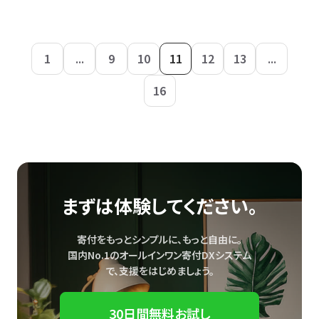
1
...
9
10
11
12
13
...
16
まずは体験してください。
寄付をもっとシンプルに、もっと自由に。
国内No.1のオールインワン寄付DXシステム
で、
支援をはじめましょう。
30日間無料お試し