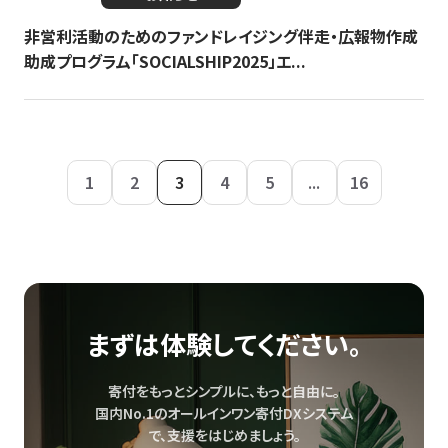
非営利活動のためのファンドレイジング伴走・広報物作成
助成プログラム「SOCIALSHIP2025」エ...
1
2
3
4
5
...
16
まずは体験してください。
寄付をもっとシンプルに、もっと自由に。
国内No.1のオールインワン寄付DXシステム
で、
支援をはじめましょう。