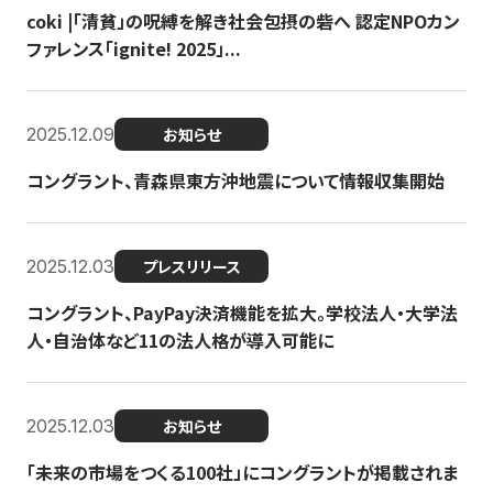
coki |「清貧」の呪縛を解き社会包摂の砦へ 認定NPOカン
ファレンス「ignite! 2025」...
2025.12.09
お知らせ
コングラント、青森県東方沖地震について情報収集開始
2025.12.03
プレスリリース
コングラント、PayPay決済機能を拡大。学校法人・大学法
人・自治体など11の法人格が導入可能に
2025.12.03
お知らせ
「未来の市場をつくる100社」にコングラントが掲載されま