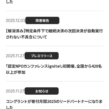
した
2025.12.03
障害報告
【解消済み】特定条件下で継続決済の次回決済が自動実行
されない不具合について
2025.11.27
プレスリリース
「認定NPOカンファレンスignite!」初開催、全国から420名
以上が参加
2025.11.27
お知らせ
コングラントが寄付月間2025のリードパートナーになりま
した