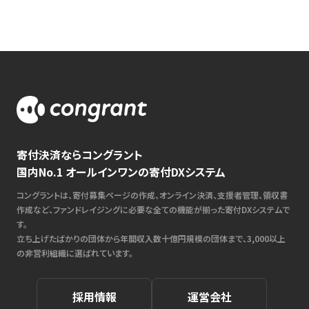
寄付決済ならコングラント
国内No.1 オールインワンの寄付DXシステム
コングラントは、寄付募集ページの作成、オンライン決済、支援者管理、領収書
作成など、ファンドレイジングに必要な全ての機能が揃った寄付DXシステムで
す。
立ち上げたばかりの団体から年間収入数十億円規模の団体まで、3,000以上
の非営利組織に選ばれています。
採用情報
運営会社