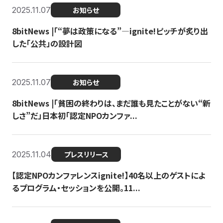
2025.11.07
お知らせ
8bitNews |「“夢は政策になる”—ignite!ピッチが炙り出
した「公共」の設計図
2025.11.07
お知らせ
8bitNews |「貧困の終わりは、まだ誰も見たことがない“新
しさ”だ」日本初「認定NPOカンファ...
2025.11.04
プレスリリース
【認定NPOカンファレンスignite!】40名以上のゲストによ
るプログラム・セッションを公開。11...