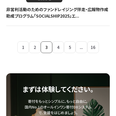
非営利活動のためのファンドレイジング伴走・広報物作成
助成プログラム「SOCIALSHIP2025」エ...
1
2
3
4
5
...
16
まずは体験してください。
寄付をもっとシンプルに、もっと自由に。
国内No.1のオールインワン寄付DXシステム
で、
支援をはじめましょう。