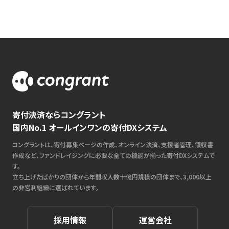
寄付決済ならコングラント
国内No.1 オールインワンの寄付DXシステム
コングラントは、寄付募集ページの作成、オンライン決済、支援者管理、領収書
作成など、ファンドレイジングに必要な全ての機能が揃った寄付DXシステムで
す。
立ち上げたばかりの団体から年間収入数十億円規模の団体まで、3,000以上
の非営利組織に選ばれています。
採用情報
運営会社