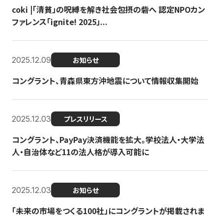
coki |「清貧」の呪縛を解き社会包摂の砦へ 認定NPOカン
ファレンス「ignite! 2025」...
2025.12.09
お知らせ
コングラント、青森県東方沖地震について情報収集開始
2025.12.03
プレスリリース
コングラント、PayPay決済機能を拡大。学校法人・大学法
人・自治体など11の法人格が導入可能に
2025.12.03
お知らせ
「未来の市場をつくる100社」にコングラントが掲載されま