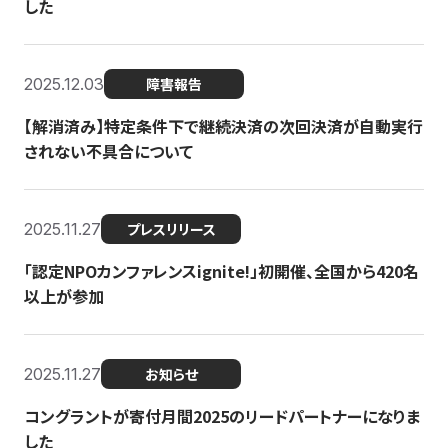
した
2025.12.03
障害報告
【解消済み】特定条件下で継続決済の次回決済が自動実行
されない不具合について
2025.11.27
プレスリリース
「認定NPOカンファレンスignite!」初開催、全国から420名
以上が参加
2025.11.27
お知らせ
コングラントが寄付月間2025のリードパートナーになりま
した