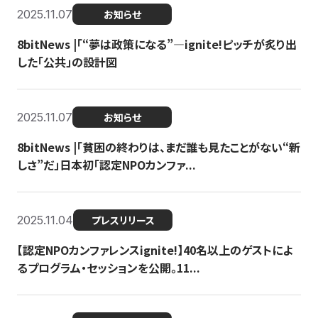
2025.11.07
お知らせ
8bitNews |「“夢は政策になる”—ignite!ピッチが炙り出
した「公共」の設計図
2025.11.07
お知らせ
8bitNews |「貧困の終わりは、まだ誰も見たことがない“新
しさ”だ」日本初「認定NPOカンファ...
2025.11.04
プレスリリース
【認定NPOカンファレンスignite!】40名以上のゲストによ
るプログラム・セッションを公開。11...