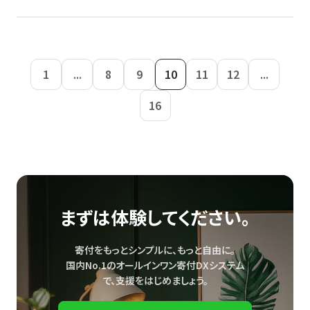
1
...
8
9
10
11
12
...
16
まずは体験してください。
寄付をもっとシンプルに、もっと自由に。
国内No.1のオールインワン寄付DXシステム
で、
支援をはじめましょう。