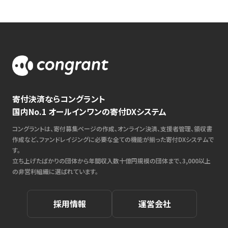
寄付決済ならコングラント
国内No.1 オールインワンの寄付DXシステム
コングラントは、寄付募集ページの作成、オンライン決済、支援者管理、領収書
作成など、ファンドレイジングに必要な全ての機能が揃った寄付DXシステムで
す。
立ち上げたばかりの団体から年間収入数十億円規模の団体まで、3,000以上
の非営利組織に選ばれています。
採用情報
運営会社