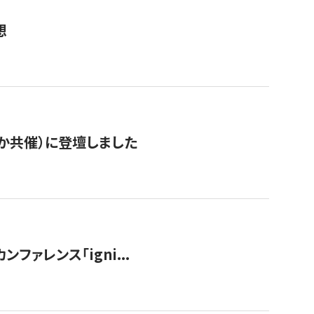
想
か共催）に登壇しました
ンファレンス「igni...