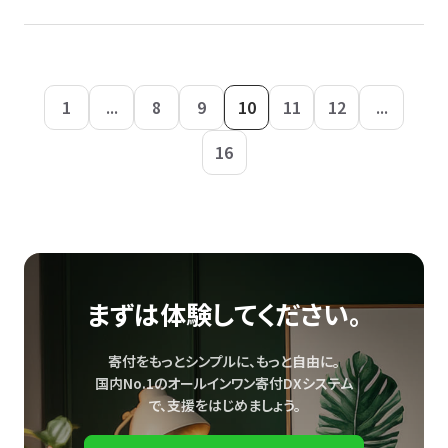
1
...
8
9
10
11
12
...
16
まずは体験してください。
寄付をもっとシンプルに、もっと自由に。
国内No.1のオールインワン寄付DXシステム
で、
支援をはじめましょう。