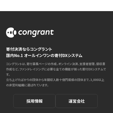
寄付決済ならコングラント
国内No.1 オールインワンの寄付DXシステム
コングラントは、寄付募集ページの作成、オンライン決済、支援者管理、領収書
作成など、ファンドレイジングに必要な全ての機能が揃った寄付DXシステムで
す。
立ち上げたばかりの団体から年間収入数十億円規模の団体まで、3,000以上
の非営利組織に選ばれています。
採用情報
運営会社