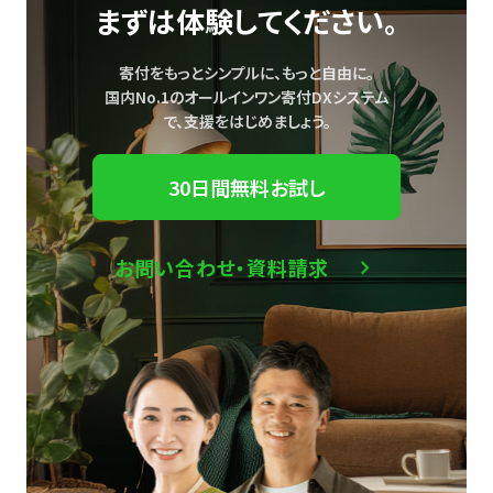
まずは体験してください。
寄付をもっとシンプルに、もっと自由に。
国内No.1のオールインワン寄付DXシステム
で、
支援をはじめましょう。
30日間無料お試し
お問い合わせ・資料請求