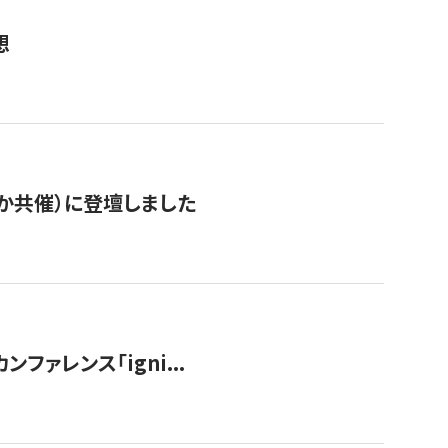
想
か共催）に登壇しました
ンファレンス「igni...