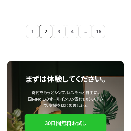
1
2
3
4
...
16
まずは体験してください。
寄付をもっとシンプルに、もっと自由に。
国内No.1のオールインワン寄付DXシステム
で、
支援をはじめましょう。
30日間無料お試し