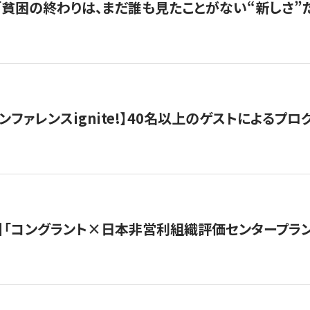
s |「貧困の終わりは、まだ誰も見たことがない“新しさ”だ
ンファレンスignite!】40名以上のゲストによるプログ
】「コングラント×日本非営利組織評価センタープラ