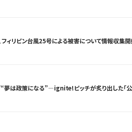
、フィリピン台風25号による被害について情報収集開
s |「“夢は政策になる”—ignite!ピッチが炙り出した