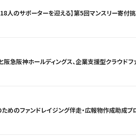
318人のサポーターを迎える】​​第5回マンスリー寄
と阪急阪神ホールディングス、企業支援型クラウドファン
めのファンドレイジング伴走・広報物作成助成プログラム「S