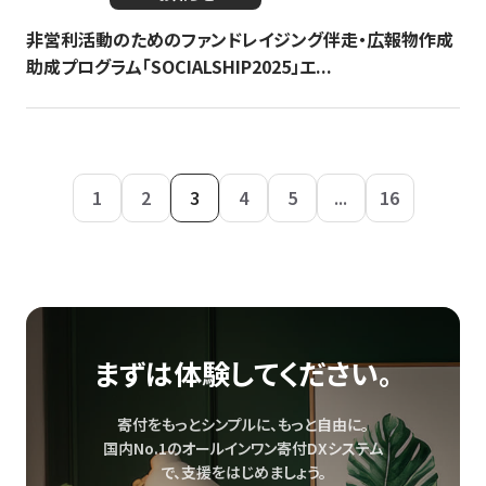
非営利活動のためのファンドレイジング伴走・広報物作成
助成プログラム「SOCIALSHIP2025」エ...
1
2
3
4
5
...
16
まずは体験してください。
寄付をもっとシンプルに、もっと自由に。
国内No.1のオールインワン寄付DXシステム
で、
支援をはじめましょう。