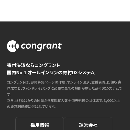
寄付決済ならコングラント
国内No.1 オールインワンの寄付DXシステム
コングラントは、寄付募集ページの作成、オンライン決済、支援者管理、領収書
作成など、ファンドレイジングに必要な全ての機能が揃った寄付DXシステムで
す。
立ち上げたばかりの団体から年間収入数十億円規模の団体まで、3,000以上
の非営利組織に選ばれています。
採用情報
運営会社