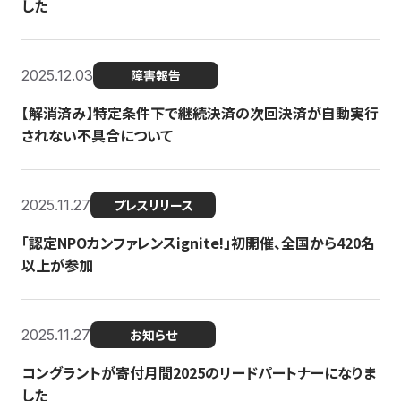
した
2025.12.03
障害報告
【解消済み】特定条件下で継続決済の次回決済が自動実行
されない不具合について
2025.11.27
プレスリリース
「認定NPOカンファレンスignite!」初開催、全国から420名
以上が参加
2025.11.27
お知らせ
コングラントが寄付月間2025のリードパートナーになりま
した