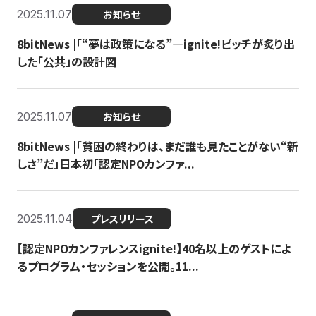
2025.11.07
お知らせ
8bitNews |「“夢は政策になる”—ignite!ピッチが炙り出
した「公共」の設計図
2025.11.07
お知らせ
8bitNews |「貧困の終わりは、まだ誰も見たことがない“新
しさ”だ」日本初「認定NPOカンファ...
2025.11.04
プレスリリース
【認定NPOカンファレンスignite!】40名以上のゲストによ
るプログラム・セッションを公開。11...