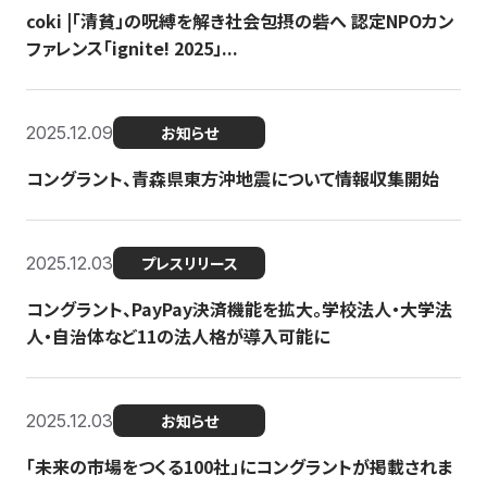
coki |「清貧」の呪縛を解き社会包摂の砦へ 認定NPOカン
ファレンス「ignite! 2025」...
2025.12.09
お知らせ
コングラント、青森県東方沖地震について情報収集開始
2025.12.03
プレスリリース
コングラント、PayPay決済機能を拡大。学校法人・大学法
人・自治体など11の法人格が導入可能に
2025.12.03
お知らせ
「未来の市場をつくる100社」にコングラントが掲載されま