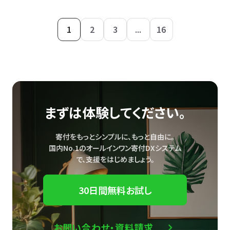
1
2
3
...
16
まずは体験してください。
寄付をもっとシンプルに、もっと自由に。
国内No.1のオールインワン寄付DXシステム
で、
支援をはじめましょう。
30日間無料お試し
お問い合わせ・資料請求