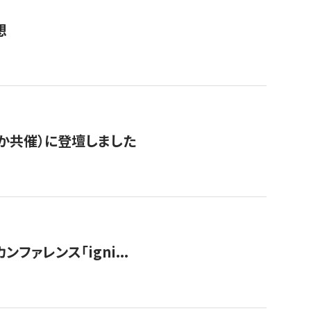
想
か共催）に登壇しました
ンファレンス「igni...