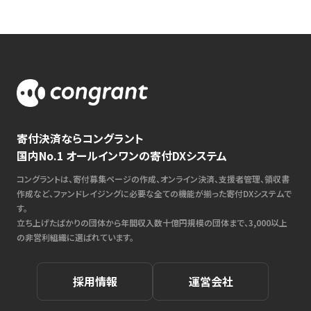
寄付決済ならコングラント
国内No.1 オールインワンの寄付DXシステム
コングラントは、寄付募集ページの作成、オンライン決済、支援者管理、領収書
作成など、ファンドレイジングに必要な全ての機能が揃った寄付DXシステムで
す。
立ち上げたばかりの団体から年間収入数十億円規模の団体まで、3,000以上
の非営利組織に選ばれています。
採用情報
運営会社