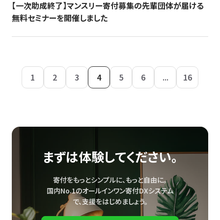
【一次助成終了】マンスリー寄付募集の先輩団体が届ける
無料セミナーを開催しました
1
2
3
4
5
6
...
16
まずは体験してください。
寄付をもっとシンプルに、もっと自由に。
国内No.1のオールインワン寄付DXシステム
で、
支援をはじめましょう。