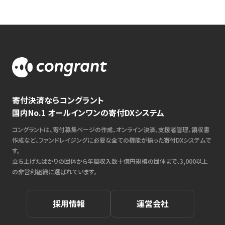
寄付決済ならコングラント
国内No.1 オールインワンの寄付DXシステム
コングラントは、寄付募集ページの作成、オンライン決済、支援者管理、領収書
作成など、ファンドレイジングに必要な全ての機能が揃った寄付DXシステムで
す。
立ち上げたばかりの団体から年間収入数十億円規模の団体まで、3,000以上
の非営利組織に選ばれています。
採用情報
運営会社