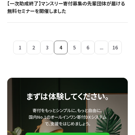
【一次助成終了】マンスリー寄付募集の先輩団体が届ける
無料セミナーを開催しました
1
2
3
4
5
6
...
16
まずは体験してください。
寄付をもっとシンプルに、もっと自由に。
国内No.1のオールインワン寄付DXシステム
で、
支援をはじめましょう。