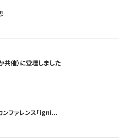
想
か共催）に登壇しました
ンファレンス「igni...