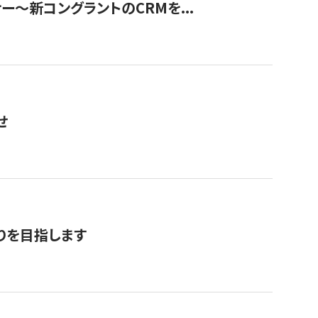
ナー〜新コングラントのCRMを...
せ
りを目指します