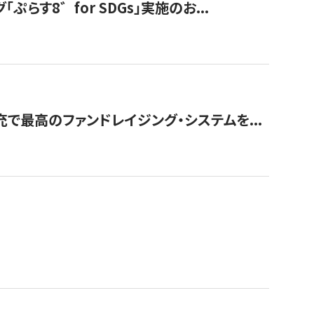
す8゛for SDGs」実施のお...
で最高のファンドレイジング・システムを...