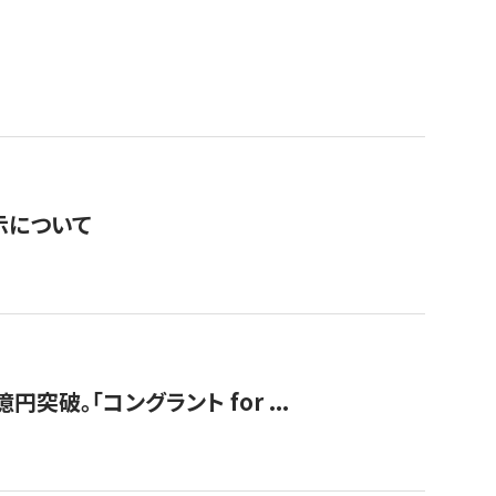
表示について
破。「コングラント for ...