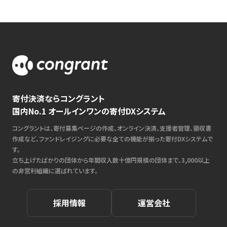
寄付決済ならコングラント
国内No.1 オールインワンの寄付DXシステム
コングラントは、寄付募集ページの作成、オンライン決済、支援者管理、領収書
作成など、ファンドレイジングに必要な全ての機能が揃った寄付DXシステムで
す。
立ち上げたばかりの団体から年間収入数十億円規模の団体まで、3,000以上
の非営利組織に選ばれています。
採用情報
運営会社