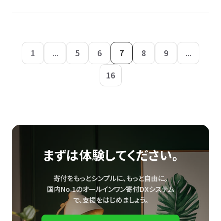
1
...
5
6
7
8
9
...
16
まずは体験してください。
寄付をもっとシンプルに、もっと自由に。
国内No.1のオールインワン寄付DXシステム
で、
支援をはじめましょう。