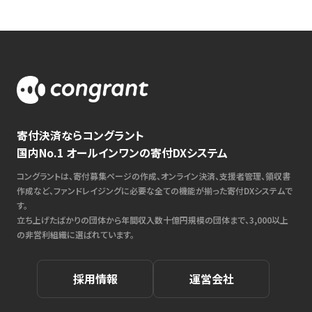
寄付決済ならコングラント
国内No.1 オールインワンの寄付DXシステム
コングラントは、寄付募集ページの作成、オンライン決済、支援者管理、領収書
作成など、ファンドレイジングに必要な全ての機能が揃った寄付DXシステムで
す。
立ち上げたばかりの団体から年間収入数十億円規模の団体まで、3,000以上
の非営利組織に選ばれています。
採用情報
運営会社