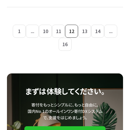
1
...
10
11
12
13
14
...
16
まずは体験してください。
寄付をもっとシンプルに、もっと自由に。
国内No.1のオールインワン寄付DXシステム
で、
支援をはじめましょう。