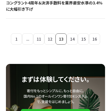
コングラント4周年＆決済手数料を業界最安水準の3.4％
に大幅引き下げ
1
...
11
12
13
14
15
16
まずは体験してください。
寄付をもっとシンプルに、もっと自由に。
国内No.1のオールインワン寄付DXシステム
で、
支援をはじめましょう。