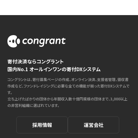
寄付決済ならコングラント
国内No.1 オールインワンの寄付DXシステム
コングラントは、寄付募集ページの作成、オンライン決済、支援者管理、領収書
作成など、ファンドレイジングに必要な全ての機能が揃った寄付DXシステムで
す。
立ち上げたばかりの団体から年間収入数十億円規模の団体まで、3,000以上
の非営利組織に選ばれています。
採用情報
運営会社