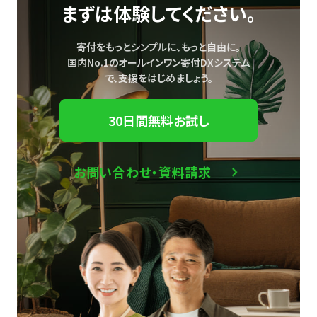
まずは体験してください。
寄付をもっとシンプルに、もっと自由に。
国内No.1のオールインワン寄付DXシステム
で、
支援をはじめましょう。
30日間無料お試し
お問い合わせ・資料請求