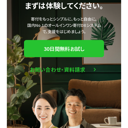
まずは体験してください。
寄付をもっとシンプルに、もっと自由に。
国内No.1のオールインワン寄付DXシステム
で、
支援をはじめましょう。
30日間無料お試し
お問い合わせ・資料請求