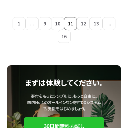
1
...
9
10
11
12
13
...
16
まずは体験してください。
寄付をもっとシンプルに、もっと自由に。
国内No.1のオールインワン寄付DXシステム
で、
支援をはじめましょう。
30日間無料お試し