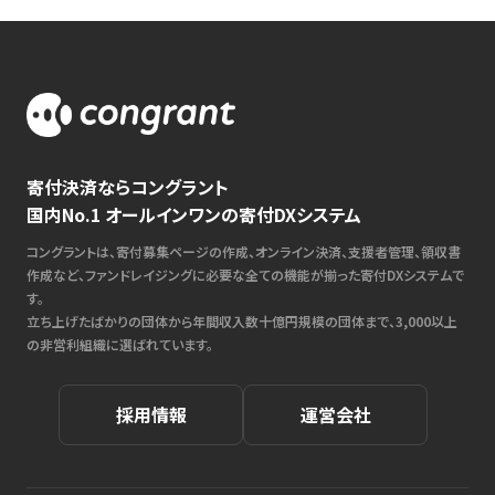
寄付決済ならコングラント
国内No.1 オールインワンの寄付DXシステム
コングラントは、寄付募集ページの作成、オンライン決済、支援者管理、領収書
作成など、ファンドレイジングに必要な全ての機能が揃った寄付DXシステムで
す。
立ち上げたばかりの団体から年間収入数十億円規模の団体まで、3,000以上
の非営利組織に選ばれています。
採用情報
運営会社