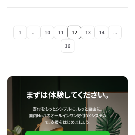
1
...
10
11
12
13
14
...
16
まずは体験してください。
寄付をもっとシンプルに、もっと自由に。
国内No.1のオールインワン寄付DXシステム
で、
支援をはじめましょう。