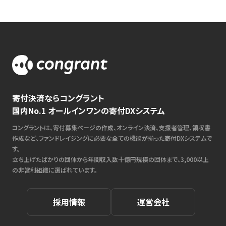
寄付決済ならコングラント
国内No.1 オールインワンの寄付DXシステム
コングラントは、寄付募集ページの作成、オンライン決済、支援者管理、領収書
作成など、ファンドレイジングに必要な全ての機能が揃った寄付DXシステムで
す。
立ち上げたばかりの団体から年間収入数十億円規模の団体まで、3,000以上
の非営利組織に選ばれています。
採用情報
運営会社