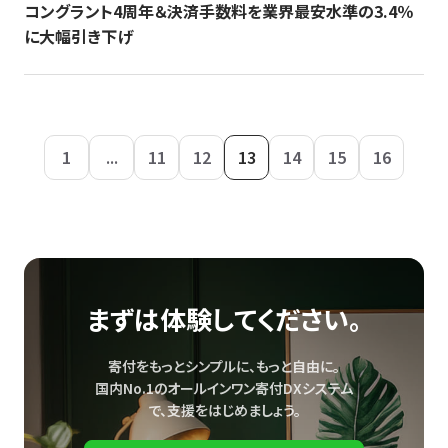
コングラント4周年＆決済手数料を業界最安水準の3.4％
に大幅引き下げ
1
...
11
12
13
14
15
16
まずは体験してください。
寄付をもっとシンプルに、もっと自由に。
国内No.1のオールインワン寄付DXシステム
で、
支援をはじめましょう。