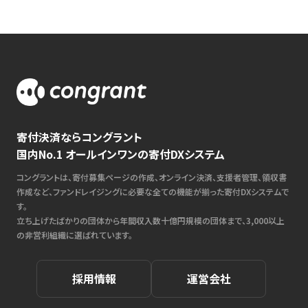
寄付決済ならコングラント
国内No.1 オールインワンの寄付DXシステム
コングラントは、寄付募集ページの作成、オンライン決済、支援者管理、領収書
作成など、ファンドレイジングに必要な全ての機能が揃った寄付DXシステムで
す。
立ち上げたばかりの団体から年間収入数十億円規模の団体まで、3,000以上
の非営利組織に選ばれています。
採用情報
運営会社