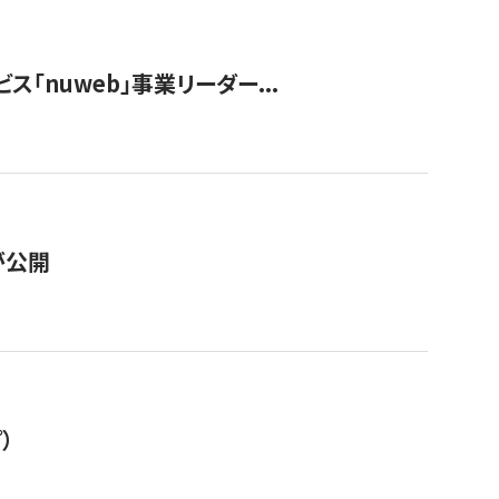
ス「nuweb」事業リーダー...
が公開
）