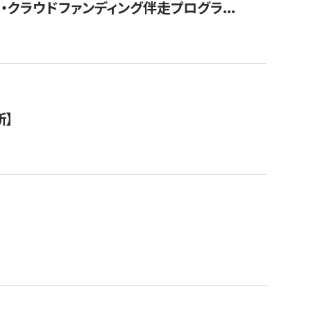
クラウドファンディング伴走プログラ...
新】