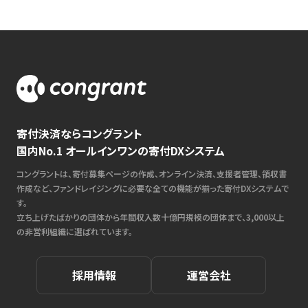
寄付決済ならコングラント
国内No.1 オールインワンの寄付DXシステム
コングラントは、寄付募集ページの作成、オンライン決済、支援者管理、領収書
作成など、ファンドレイジングに必要な全ての機能が揃った寄付DXシステムで
す。
立ち上げたばかりの団体から年間収入数十億円規模の団体まで、3,000以上
の非営利組織に選ばれています。
採用情報
運営会社