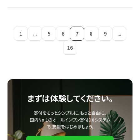
1
...
5
6
7
8
9
...
16
まずは体験してください。
寄付をもっとシンプルに、もっと自由に。
国内No.1のオールインワン寄付DXシステム
で、
支援をはじめましょう。