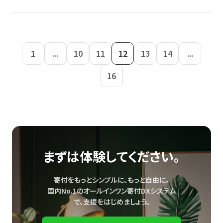
1
...
10
11
12
13
14
...
16
まずは体験してください。
寄付をもっとシンプルに、もっと自由に。
国内No.1のオールインワン寄付DXシステム
で、
支援をはじめましょう。