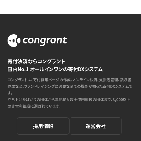
寄付決済ならコングラント
国内No.1 オールインワンの寄付DXシステム
コングラントは、寄付募集ページの作成、オンライン決済、支援者管理、領収書
作成など、ファンドレイジングに必要な全ての機能が揃った寄付DXシステムで
す。
立ち上げたばかりの団体から年間収入数十億円規模の団体まで、3,000以上
の非営利組織に選ばれています。
採用情報
運営会社