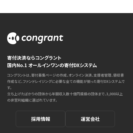
寄付決済ならコングラント
国内No.1 オールインワンの寄付DXシステム
コングラントは、寄付募集ページの作成、オンライン決済、支援者管理、領収書
作成など、ファンドレイジングに必要な全ての機能が揃った寄付DXシステムで
す。
立ち上げたばかりの団体から年間収入数十億円規模の団体まで、3,000以上
の非営利組織に選ばれています。
採用情報
運営会社