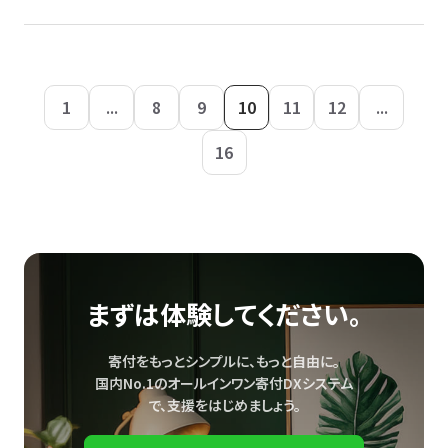
1
...
8
9
10
11
12
...
16
まずは体験してください。
寄付をもっとシンプルに、もっと自由に。
国内No.1のオールインワン寄付DXシステム
で、
支援をはじめましょう。