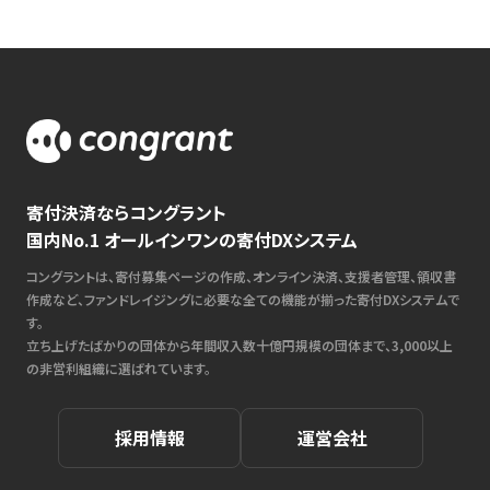
寄付決済ならコングラント
国内No.1 オールインワンの寄付DXシステム
コングラントは、寄付募集ページの作成、オンライン決済、支援者管理、領収書
作成など、ファンドレイジングに必要な全ての機能が揃った寄付DXシステムで
す。
立ち上げたばかりの団体から年間収入数十億円規模の団体まで、3,000以上
の非営利組織に選ばれています。
採用情報
運営会社