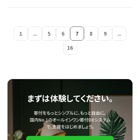
1
...
5
6
7
8
9
...
16
まずは体験してください。
寄付をもっとシンプルに、もっと自由に。
国内No.1のオールインワン寄付DXシステム
で、
支援をはじめましょう。