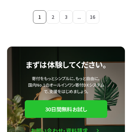
1
2
3
...
16
まずは体験してください。
寄付をもっとシンプルに、もっと自由に。
国内No.1のオールインワン寄付DXシステム
で、
支援をはじめましょう。
30日間無料お試し
お問い合わせ・資料請求