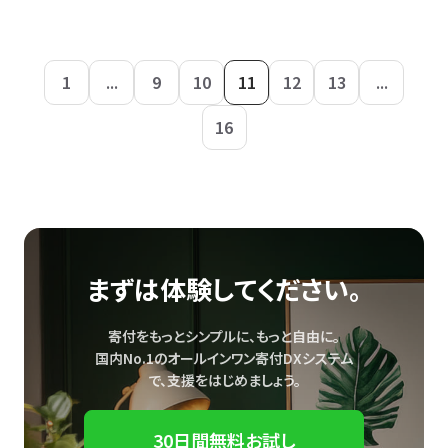
1
...
9
10
11
12
13
...
16
まずは体験してください。
寄付をもっとシンプルに、もっと自由に。
国内No.1のオールインワン寄付DXシステム
で、
支援をはじめましょう。
30日間無料お試し