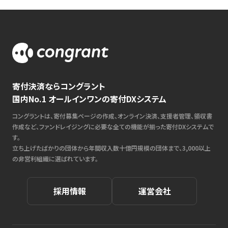
寄付決済ならコングラント
国内No.1 オールインワンの寄付DXシステム
コングラントは、寄付募集ページの作成、オンライン決済、支援者管理、領収書
作成など、ファンドレイジングに必要な全ての機能が揃った寄付DXシステムで
す。
立ち上げたばかりの団体から年間収入数十億円規模の団体まで、3,000以上
の非営利組織に選ばれています。
採用情報
運営会社