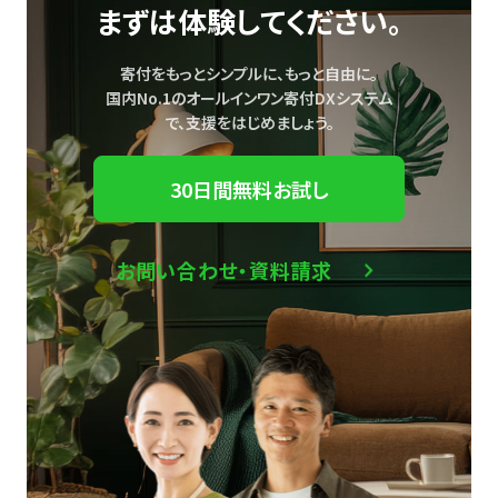
まずは体験してください。
寄付をもっとシンプルに、もっと自由に。
国内No.1のオールインワン寄付DXシステム
で、
支援をはじめましょう。
30日間無料お試し
お問い合わせ・資料請求