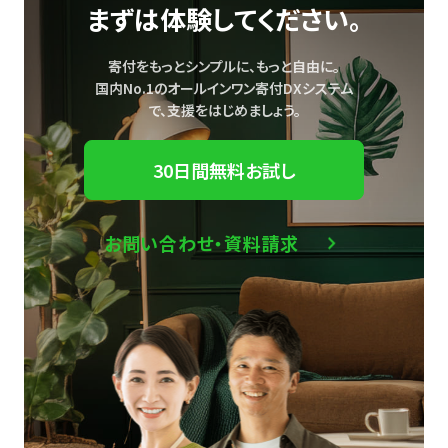
まずは体験してください。
寄付をもっとシンプルに、もっと自由に。
国内No.1のオールインワン寄付DXシステム
で、
支援をはじめましょう。
30日間無料お試し
お問い合わせ・資料請求