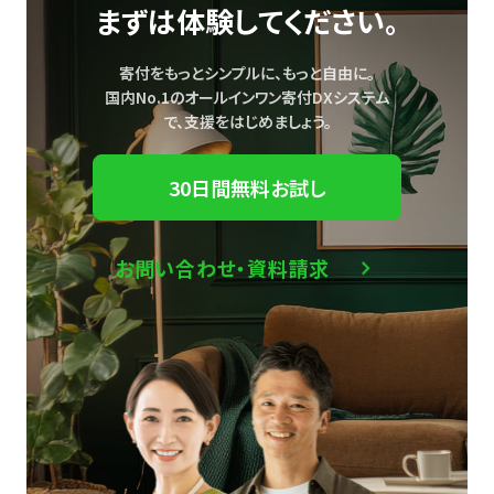
まずは体験してください。
寄付をもっとシンプルに、もっと自由に。
国内No.1のオールインワン寄付DXシステム
で、
支援をはじめましょう。
30日間無料お試し
お問い合わせ・資料請求