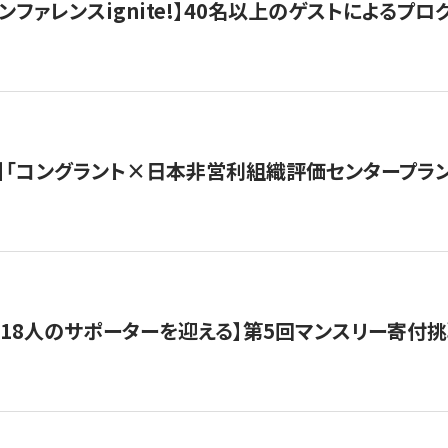
ンファレンスignite!】40名以上のゲストによるプログ
】「コングラント×日本非営利組織評価センタープラ
318人のサポーターを迎える】​​第5回マンスリー寄