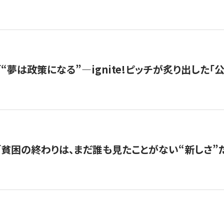
s |「“夢は政策になる”—ignite!ピッチが炙り出した
s |「貧困の終わりは、まだ誰も見たことがない“新しさ”だ