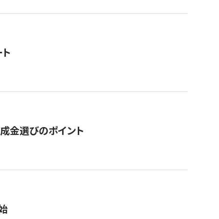
ート
助成金選びのポイント
始