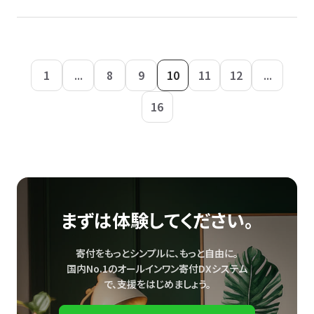
1
...
8
9
10
11
12
...
16
まずは体験してください。
寄付をもっとシンプルに、もっと自由に。
国内No.1のオールインワン寄付DXシステム
で、
支援をはじめましょう。