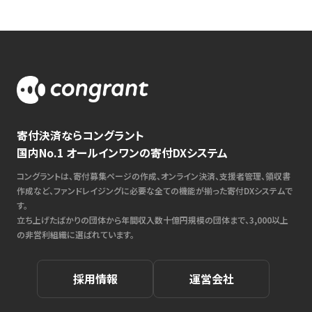
寄付決済ならコングラント
国内No.1 オールインワンの寄付DXシステム
コングラントは、寄付募集ページの作成、オンライン決済、支援者管理、領収書
作成など、ファンドレイジングに必要な全ての機能が揃った寄付DXシステムで
す。
立ち上げたばかりの団体から年間収入数十億円規模の団体まで、3,000以上
の非営利組織に選ばれています。
採用情報
運営会社