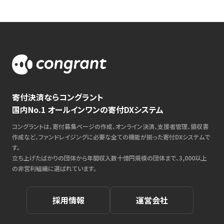
寄付決済ならコングラント
国内No.1 オールインワンの寄付DXシステム
コングラントは、寄付募集ページの作成、オンライン決済、支援者管理、領収書
作成など、ファンドレイジングに必要な全ての機能が揃った寄付DXシステムで
す。
立ち上げたばかりの団体から年間収入数十億円規模の団体まで、3,000以上
の非営利組織に選ばれています。
採用情報
運営会社