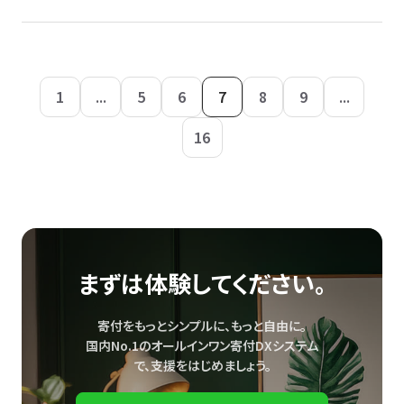
1
...
5
6
7
8
9
...
16
まずは体験してください。
寄付をもっとシンプルに、もっと自由に。
国内No.1のオールインワン寄付DXシステム
で、
支援をはじめましょう。