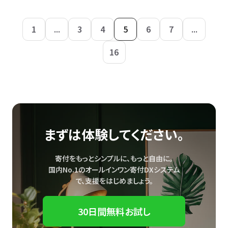
1
...
3
4
5
6
7
...
16
まずは体験してください。
寄付をもっとシンプルに、もっと自由に。
国内No.1のオールインワン寄付DXシステム
で、
支援をはじめましょう。
30日間無料お試し