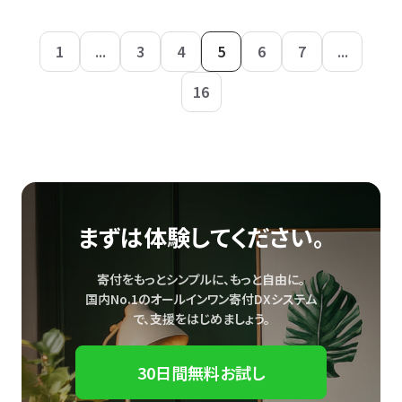
1
...
3
4
5
6
7
...
16
まずは体験してください。
寄付をもっとシンプルに、もっと自由に。
国内No.1のオールインワン寄付DXシステム
で、
支援をはじめましょう。
30日間無料お試し