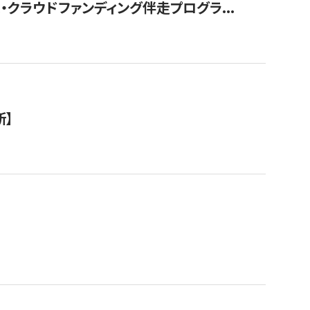
クラウドファンディング伴走プログラ...
新】