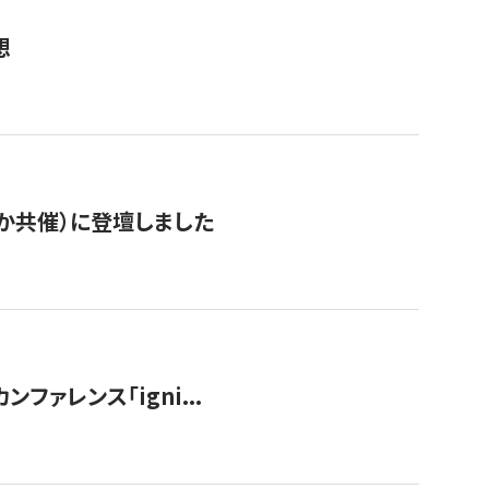
想
か共催）に登壇しました
ンファレンス「igni...