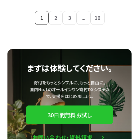
1
2
3
...
16
まずは体験してください。
寄付をもっとシンプルに、もっと自由に。
国内No.1のオールインワン寄付DXシステム
で、
支援をはじめましょう。
30日間無料お試し
お問い合わせ・資料請求