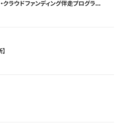
クラウドファンディング伴走プログラ...
新】