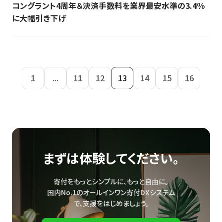
コングラント4周年＆決済手数料を業界最安水準の3.4％
に大幅引き下げ
1
...
11
12
13
14
15
16
まずは体験してください。
寄付をもっとシンプルに、もっと自由に。
国内No.1のオールインワン寄付DXシステム
で、
支援をはじめましょう。