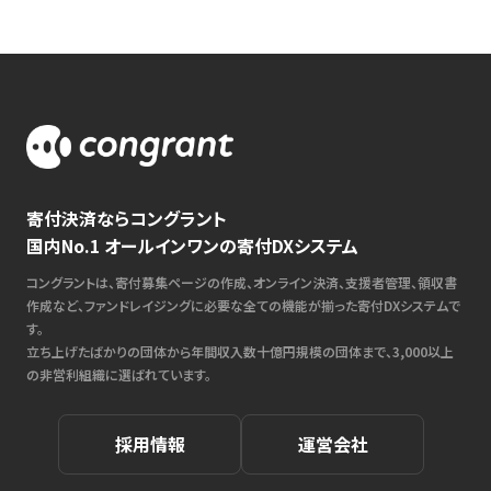
寄付決済ならコングラント
国内No.1 オールインワンの寄付DXシステム
コングラントは、寄付募集ページの作成、オンライン決済、支援者管理、領収書
作成など、ファンドレイジングに必要な全ての機能が揃った寄付DXシステムで
す。
立ち上げたばかりの団体から年間収入数十億円規模の団体まで、3,000以上
の非営利組織に選ばれています。
採用情報
運営会社